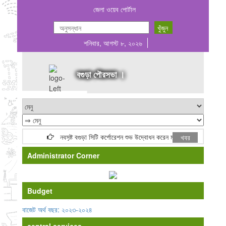
জেলা ওয়েব পোর্টাল
শনিবার, আগস্ট ৮, ২০২৬
বগুড়া পৌরসভা ।
নবসৃষ্ট বগুড়া সিটি কর্পোরেশন শুভ উদ্বোধন করেন মাননীয় প্রধানমন্ত্রী জনাব 
খবর
Administrator Corner
Budget
বাজেট অর্থ বছর: ২০২৩-২০২৪