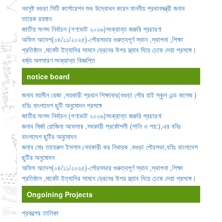
নবসৃষ্ট বগুড়া সিটি কর্পোরেশন শুভ উদ্বোধন করেন মাননীয় প্রধানমন্ত্রী জনাব
তারেক রহমান
জাতীয় সংসদ নির্বাচন (গণভোট ২০২৬)সংক্রান্ত জরুরি প্রচারণা
অফিস আদেশ(০৪/১১/২০২৫)-পৌরসভার গুরুত্বপূর্ণ স্থান ,স্থাপনা ,শিক্ষা
প্রতিষ্ঠান ,মার্কেট ইত্যাদির সামনে ড্রেনের উপর স্ল্যাব দিয়ে ঢেকে দেয়া প্রসঙ্গে।
বর্জ্য অপসারণ সংক্রান্ত বিজ্ঞপ্তি
notice board
জনাব মহসীন রেজা ,সহকারী প্রধান শিক্ষকের(বগুড়া পৌর হাই স্কুল এন্ড কলেজ )
বহিঃ বাংলাদেশ ছুটি অনুমোদন প্রসঙ্গে
জাতীয় সংসদ নির্বাচন (গণভোট ২০২৬)সংক্রান্ত জরুরি প্রচারণা
জনাব মির্জা রোজিনা আফসার ,সহকারী প্রকৌশলী (পানি ও পয়:),এর বহিঃ
বাংলাদেশ ছুটির অনুমোদন
জনাব মোঃ তাহেরুল ইসলাম।সহকারী কর নিধারক ,বগুড়া পৌরসভা,বহিঃ বাংলাদেশ
ছুটির অনুমোদন
অফিস আদেশ(০৪/১১/২০২৫)-পৌরসভার গুরুত্বপূর্ণ স্থান ,স্থাপনা ,শিক্ষা
প্রতিষ্ঠান ,মার্কেট ইত্যাদির সামনে ড্রেনের উপর স্ল্যাব দিয়ে ঢেকে দেয়া প্রসঙ্গে।
Ongoining Projects
প্রকল্পের তালিকা