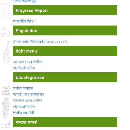
চলমান প্রকল্পসমূহ
Progress Report
অগ্রগতির বিবরণ
Regulation
মাসিক সভার র্কাযবিবরণীঃ ২৮.০২.২০২৪ইং
right menu
ন্যাশনাল ওয়েব পোর্টাল
প্রেসিডেন্ট অফিস
Uncategorized
মানবিক সহায়তা
সরকারী ফরম ডাউনলোড
ন্যাশনাল ওয়েব পোর্টাল
প্রেসিডেন্ট অফিস
Hello world!
আমাদের সম্পর্কে