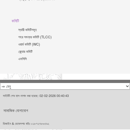
কমিটি
স্থায়ী কমিটিসমূহ
শহর সমন্বয় কমিটি (TLCC)
ওয়ার্ড কমিটি (WC)
জে্ন্ডার কমিটি
এমসিসি
সাইটটি শেষ হাল-নাগাদ করা হয়েছে: 02-02-2026 00:40:43
সামাজিক যোগাযোগ
ডিজাইন & ডেভেলপড বাইঃ ০১৮৭২৭৮৮৫৯২