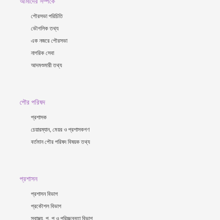
আমাদের সর্ম্পকে
পৌরসভা পরিচিতি
ভৌগলিক তথ্য
এক নজরে পৌরসভা
নাগরিক সেবা
আদমশুমারী তথ্য
পৌর পরিষদ
প্রশাসক
চেয়ারম্যান, মেয়র ও প্রশাসকগণ
বর্তমান পৌর পরিষদ বিষয়ক তথ্য
প্রশাসন
প্রশাসন বিভাগ
প্রকৌশল বিভাগ
স্বাস্থ্য, প, প ও পরিচ্ছন্নতা ‍বিভাগ