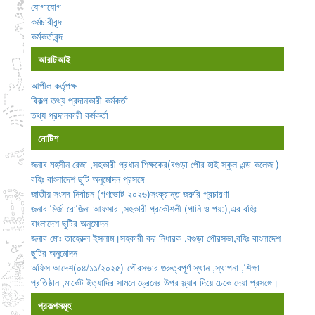
যোগাযোগ
কর্মচারীবৃন্দ
কর্মকর্তাবৃন্দ
আরটিআই
আপীল কর্তৃপক্ষ
বিকল্প তথ্য প্রদানকারী কর্মকর্তা
তথ্য প্রদানকারী কর্মকর্তা
নোটিশ
জনাব মহসীন রেজা ,সহকারী প্রধান শিক্ষকের(বগুড়া পৌর হাই স্কুল এন্ড কলেজ )
বহিঃ বাংলাদেশ ছুটি অনুমোদন প্রসঙ্গে
জাতীয় সংসদ নির্বাচন (গণভোট ২০২৬)সংক্রান্ত জরুরি প্রচারণা
জনাব মির্জা রোজিনা আফসার ,সহকারী প্রকৌশলী (পানি ও পয়:),এর বহিঃ
বাংলাদেশ ছুটির অনুমোদন
জনাব মোঃ তাহেরুল ইসলাম।সহকারী কর নিধারক ,বগুড়া পৌরসভা,বহিঃ বাংলাদেশ
ছুটির অনুমোদন
অফিস আদেশ(০৪/১১/২০২৫)-পৌরসভার গুরুত্বপূর্ণ স্থান ,স্থাপনা ,শিক্ষা
প্রতিষ্ঠান ,মার্কেট ইত্যাদির সামনে ড্রেনের উপর স্ল্যাব দিয়ে ঢেকে দেয়া প্রসঙ্গে।
প্রকল্পসমূহ