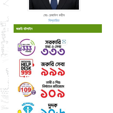
মোঃ রেজাউল করীম
বিস্তারিত
জরুরি হটলাইন