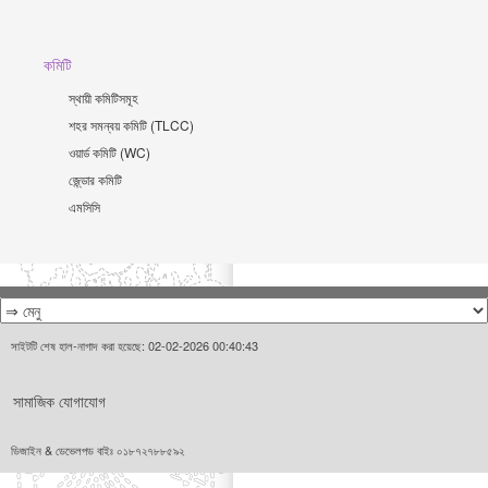
কমিটি
স্থায়ী কমিটিসমূহ
শহর সমন্বয় কমিটি (TLCC)
ওয়ার্ড কমিটি (WC)
জে্ন্ডার কমিটি
এমসিসি
সাইটটি শেষ হাল-নাগাদ করা হয়েছে: 02-02-2026 00:40:43
সামাজিক যোগাযোগ
ডিজাইন & ডেভেলপড বাইঃ ০১৮৭২৭৮৮৫৯২