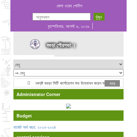
জেলা ওয়েব পোর্টাল
বৃহস্পতিবার, আগস্ট ৬, ২০২৬
বগুড়া পৌরসভা ।
নবসৃষ্ট বগুড়া সিটি কর্পোরেশন শুভ উদ্বোধন করেন মাননীয় প্রধানমন্ত্রী জনাব 
খবর
Administrator Corner
Budget
বাজেট অর্থ বছর: ২০২৩-২০২৪