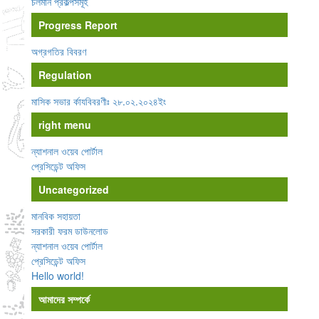
চলমান প্রকল্পসমূহ
Progress Report
অগ্রগতির বিবরণ
Regulation
মাসিক সভার র্কাযবিবরণীঃ ২৮.০২.২০২৪ইং
right menu
ন্যাশনাল ওয়েব পোর্টাল
প্রেসিডেন্ট অফিস
Uncategorized
মানবিক সহায়তা
সরকারী ফরম ডাউনলোড
ন্যাশনাল ওয়েব পোর্টাল
প্রেসিডেন্ট অফিস
Hello world!
আমাদের সম্পর্কে