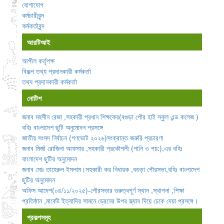
যোগাযোগ
কর্মচারীবৃন্দ
কর্মকর্তাবৃন্দ
আরটিআই
আপীল কর্তৃপক্ষ
বিকল্প তথ্য প্রদানকারী কর্মকর্তা
তথ্য প্রদানকারী কর্মকর্তা
নোটিশ
জনাব মহসীন রেজা ,সহকারী প্রধান শিক্ষকের(বগুড়া পৌর হাই স্কুল এন্ড কলেজ )
বহিঃ বাংলাদেশ ছুটি অনুমোদন প্রসঙ্গে
জাতীয় সংসদ নির্বাচন (গণভোট ২০২৬)সংক্রান্ত জরুরি প্রচারণা
জনাব মির্জা রোজিনা আফসার ,সহকারী প্রকৌশলী (পানি ও পয়:),এর বহিঃ
বাংলাদেশ ছুটির অনুমোদন
জনাব মোঃ তাহেরুল ইসলাম।সহকারী কর নিধারক ,বগুড়া পৌরসভা,বহিঃ বাংলাদেশ
ছুটির অনুমোদন
অফিস আদেশ(০৪/১১/২০২৫)-পৌরসভার গুরুত্বপূর্ণ স্থান ,স্থাপনা ,শিক্ষা
প্রতিষ্ঠান ,মার্কেট ইত্যাদির সামনে ড্রেনের উপর স্ল্যাব দিয়ে ঢেকে দেয়া প্রসঙ্গে।
প্রকল্পসমূহ