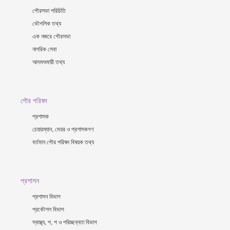
পৌরসভা পরিচিতি
ভৌগলিক তথ্য
এক নজরে পৌরসভা
নাগরিক সেবা
আদমশুমারী তথ্য
পৌর পরিষদ
প্রশাসক
চেয়ারম্যান, মেয়র ও প্রশাসকগণ
বর্তমান পৌর পরিষদ বিষয়ক তথ্য
প্রশাসন
প্রশাসন বিভাগ
প্রকৌশল বিভাগ
স্বাস্থ্য, প, প ও পরিচ্ছন্নতা ‍বিভাগ