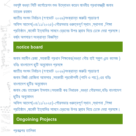
নবসৃষ্ট বগুড়া সিটি কর্পোরেশন শুভ উদ্বোধন করেন মাননীয় প্রধানমন্ত্রী জনাব
তারেক রহমান
জাতীয় সংসদ নির্বাচন (গণভোট ২০২৬)সংক্রান্ত জরুরি প্রচারণা
অফিস আদেশ(০৪/১১/২০২৫)-পৌরসভার গুরুত্বপূর্ণ স্থান ,স্থাপনা ,শিক্ষা
প্রতিষ্ঠান ,মার্কেট ইত্যাদির সামনে ড্রেনের উপর স্ল্যাব দিয়ে ঢেকে দেয়া প্রসঙ্গে।
বর্জ্য অপসারণ সংক্রান্ত বিজ্ঞপ্তি
notice board
জনাব মহসীন রেজা ,সহকারী প্রধান শিক্ষকের(বগুড়া পৌর হাই স্কুল এন্ড কলেজ )
বহিঃ বাংলাদেশ ছুটি অনুমোদন প্রসঙ্গে
জাতীয় সংসদ নির্বাচন (গণভোট ২০২৬)সংক্রান্ত জরুরি প্রচারণা
জনাব মির্জা রোজিনা আফসার ,সহকারী প্রকৌশলী (পানি ও পয়:),এর বহিঃ
বাংলাদেশ ছুটির অনুমোদন
জনাব মোঃ তাহেরুল ইসলাম।সহকারী কর নিধারক ,বগুড়া পৌরসভা,বহিঃ বাংলাদেশ
ছুটির অনুমোদন
অফিস আদেশ(০৪/১১/২০২৫)-পৌরসভার গুরুত্বপূর্ণ স্থান ,স্থাপনা ,শিক্ষা
প্রতিষ্ঠান ,মার্কেট ইত্যাদির সামনে ড্রেনের উপর স্ল্যাব দিয়ে ঢেকে দেয়া প্রসঙ্গে।
Ongoining Projects
প্রকল্পের তালিকা