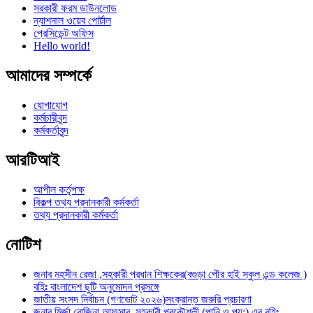
সরকারী ফরম ডাউনলোড
ন্যাশনাল ওয়েব পোর্টাল
প্রেসিডেন্ট অফিস
Hello world!
আমাদের সম্পর্কে
যোগাযোগ
কর্মচারীবৃন্দ
কর্মকর্তাবৃন্দ
আরটিআই
আপীল কর্তৃপক্ষ
বিকল্প তথ্য প্রদানকারী কর্মকর্তা
তথ্য প্রদানকারী কর্মকর্তা
নোটিশ
জনাব মহসীন রেজা ,সহকারী প্রধান শিক্ষকের(বগুড়া পৌর হাই স্কুল এন্ড কলেজ )
বহিঃ বাংলাদেশ ছুটি অনুমোদন প্রসঙ্গে
জাতীয় সংসদ নির্বাচন (গণভোট ২০২৬)সংক্রান্ত জরুরি প্রচারণা
জনাব মির্জা রোজিনা আফসার ,সহকারী প্রকৌশলী (পানি ও পয়:),এর বহিঃ