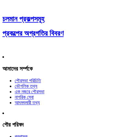
চলমান প্রকল্পসমূহ
প্রকল্পের অগ্রগতির বিবরণ
আমাদের সর্ম্পকে
পৌরসভা পরিচিতি
ভৌগলিক তথ্য
এক নজরে পৌরসভা
নাগরিক সেবা
আদমশুমারী তথ্য
পৌর পরিষদ
প্রশাসক