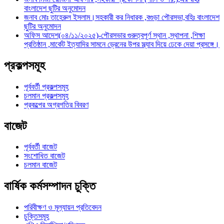
বাংলাদেশ ছুটির অনুমোদন
জনাব মোঃ তাহেরুল ইসলাম।সহকারী কর নিধারক ,বগুড়া পৌরসভা,বহিঃ বাংলাদেশ
ছুটির অনুমোদন
অফিস আদেশ(০৪/১১/২০২৫)-পৌরসভার গুরুত্বপূর্ণ স্থান ,স্থাপনা ,শিক্ষা
প্রতিষ্ঠান ,মার্কেট ইত্যাদির সামনে ড্রেনের উপর স্ল্যাব দিয়ে ঢেকে দেয়া প্রসঙ্গে।
প্রকল্পসমূহ
পূর্ববর্তী প্রকল্পসমূহ
চলমান প্রকল্পসমূহ
প্রকল্পের অগ্রগতির বিবরণ
বাজেট
পূর্ববর্তী বাজেট
সংশোধিত বাজেট
চলমান বাজেট
বার্ষিক কর্মসম্পাদন চুক্তি
পরিবীক্ষণ ও মূল্যায়ন প্রতিবেদন
চুক্তিসমূহ