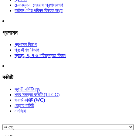
চেয়ারম্যান, মেয়র ও প্রশাসকগণ
বর্তমান পৌর পরিষদ বিষয়ক তথ্য
প্রশাসন
প্রশাসন বিভাগ
প্রকৌশল বিভাগ
স্বাস্থ্য, প, প ও পরিচ্ছন্নতা ‍বিভাগ
কমিটি
স্থায়ী কমিটিসমূহ
শহর সমন্বয় কমিটি (TLCC)
ওয়ার্ড কমিটি (WC)
জে্ন্ডার কমিটি
এমসিসি