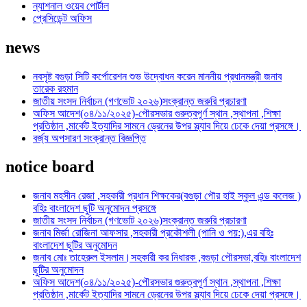
ন্যাশনাল ওয়েব পোর্টাল
প্রেসিডেন্ট অফিস
news
নবসৃষ্ট বগুড়া সিটি কর্পোরেশন শুভ উদ্বোধন করেন মাননীয় প্রধানমন্ত্রী জনাব
তারেক রহমান
জাতীয় সংসদ নির্বাচন (গণভোট ২০২৬)সংক্রান্ত জরুরি প্রচারণা
অফিস আদেশ(০৪/১১/২০২৫)-পৌরসভার গুরুত্বপূর্ণ স্থান ,স্থাপনা ,শিক্ষা
প্রতিষ্ঠান ,মার্কেট ইত্যাদির সামনে ড্রেনের উপর স্ল্যাব দিয়ে ঢেকে দেয়া প্রসঙ্গে।
বর্জ্য অপসারণ সংক্রান্ত বিজ্ঞপ্তি
notice board
জনাব মহসীন রেজা ,সহকারী প্রধান শিক্ষকের(বগুড়া পৌর হাই স্কুল এন্ড কলেজ )
বহিঃ বাংলাদেশ ছুটি অনুমোদন প্রসঙ্গে
জাতীয় সংসদ নির্বাচন (গণভোট ২০২৬)সংক্রান্ত জরুরি প্রচারণা
জনাব মির্জা রোজিনা আফসার ,সহকারী প্রকৌশলী (পানি ও পয়:),এর বহিঃ
বাংলাদেশ ছুটির অনুমোদন
জনাব মোঃ তাহেরুল ইসলাম।সহকারী কর নিধারক ,বগুড়া পৌরসভা,বহিঃ বাংলাদেশ
ছুটির অনুমোদন
অফিস আদেশ(০৪/১১/২০২৫)-পৌরসভার গুরুত্বপূর্ণ স্থান ,স্থাপনা ,শিক্ষা
প্রতিষ্ঠান ,মার্কেট ইত্যাদির সামনে ড্রেনের উপর স্ল্যাব দিয়ে ঢেকে দেয়া প্রসঙ্গে।