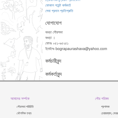
ফোকাল পয়েন্ট কর্মকর্তা
সেবা প্রদান প্রতিশ্রুতি
যোগাযোগ
বগুড়া পৌরসভা
বগুড়া ।
ফোনঃ ০৫১-৬৫২৫১
ইমেইলঃ bograpaurashava@yahoo.com
কর্মচারীবৃন্দ
কর্মকর্তাবৃন্দ
আমাদের সর্ম্পকে
পৌর পরিষদ
পৌরসভা পরিচিতি
প্রশাসক
ভৌগলিক তথ্য
চেয়ারম্যান, মে