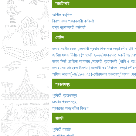
আরটিআই
আপীল কর্তৃপক্ষ
বিকল্প তথ্য প্রদানকারী কর্মকর্তা
তথ্য প্রদানকারী কর্মকর্তা
নোটিশ
জনাব মহসীন রেজা ,সহকারী প্রধান শিক্ষকের(বগুড়া পৌর হাই স্
জাতীয় সংসদ নির্বাচন (গণভোট ২০২৬)সংক্রান্ত জরুরি প্রচার
জনাব মির্জা রোজিনা আফসার ,সহকারী প্রকৌশলী (পানি ও পয়:
জনাব মোঃ তাহেরুল ইসলাম।সহকারী কর নিধারক ,বগুড়া পৌরসভ
অফিস আদেশ(০৪/১১/২০২৫)-পৌরসভার গুরুত্বপূর্ণ স্থান ,স্থাপনা 
প্রকল্পসমূহ
পূর্ববর্তী প্রকল্পসমূহ
চলমান প্রকল্পসমূহ
প্রকল্পের অগ্রগতির বিবরণ
বাজেট
পূর্ববর্তী বাজেট
সংশোধিত বাজেট