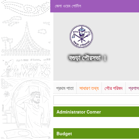
জেলা ওয়েব পোর্টাল
বগুড়া পৌরসভা ।
প্রথম পাতা
সাধারণ তথ্য
পৌর পরিষদ
প্রশা
Administrator Corner
Budget