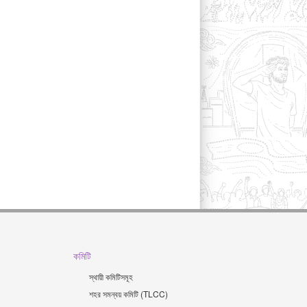
কমিটি
স্থায়ী কমিটিসমূহ
শহর সমন্বয় কমিটি (TLCC)