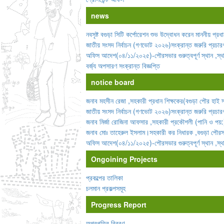
news
নবসৃষ্ট বগুড়া সিটি কর্পোরেশন শুভ উদ্বোধন করেন মাননীয় প্রধ
জাতীয় সংসদ নির্বাচন (গণভোট ২০২৬)সংক্রান্ত জরুরি প্রচার
অফিস আদেশ(০৪/১১/২০২৫)-পৌরসভার গুরুত্বপূর্ণ স্থান ,স্থাপনা 
বর্জ্য অপসারণ সংক্রান্ত বিজ্ঞপ্তি
notice board
জনাব মহসীন রেজা ,সহকারী প্রধান শিক্ষকের(বগুড়া পৌর হাই স্
জাতীয় সংসদ নির্বাচন (গণভোট ২০২৬)সংক্রান্ত জরুরি প্রচার
জনাব মির্জা রোজিনা আফসার ,সহকারী প্রকৌশলী (পানি ও পয়:
জনাব মোঃ তাহেরুল ইসলাম।সহকারী কর নিধারক ,বগুড়া পৌরসভ
অফিস আদেশ(০৪/১১/২০২৫)-পৌরসভার গুরুত্বপূর্ণ স্থান ,স্থাপনা 
Ongoining Projects
প্রকল্পের তালিকা
চলমান প্রকল্পসমূহ
Progress Report
অগ্রগতির বিবরণ