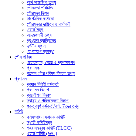
আর্থ সামাজিক তথ্য
পৌরসভা পরিচিতি
পৌরসভা ভিশন
সাংগঠনিক কাঠামো
পৌরসভার দায়িত্ব ও কার্যাবলী
ওয়ার্ড সমূহ
আদমশুমারী তথ্য
প্রখ্যাত ব্যাক্তিত্ব
দর্শনীয় স্থান
যোগাযোগ ব্যবস্থা
পৌর পরিষদ
চেয়ারম্যান, মেয়র ও প্রশাসকগণ
প্রশাসক
বর্তমান পৌর পরিষদ বিষয়ক তথ্য
প্রশাসন
প্রধান নির্বাহী কর্মকর্তা
প্রশাসন বিভাগ
প্রকৌশল বিভাগ
স্বাস্থ্য ও পরিচ্ছন্নতা ‍বিভাগ
গুরুত্বপূর্ণ কর্মকর্তা/কর্মচারীদের তথ্য
কমিটি
কর্মসম্পাদন সহায়ক কমিটি
স্থায়ী কমিটিসমূহ
শহর সমন্বয় কমিটি (TLCC)
ওয়ার্ড কমিটি (WC)