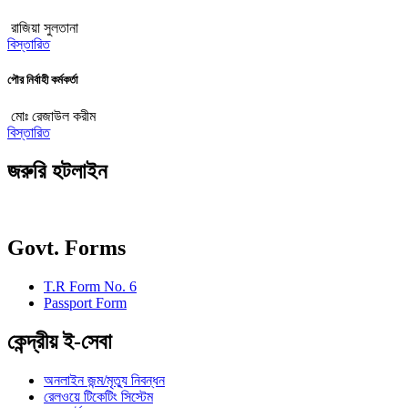
রাজিয়া সুলতানা
বিস্তারিত
পৌর নির্বাহী কর্মকর্তা
মোঃ রেজাউল করীম
বিস্তারিত
জরুরি হটলাইন
Govt. Forms
T.R Form No. 6
Passport Form
কেন্দ্রীয় ই-সেবা
অনলাইন জন্ম/মৃত্যু নিবন্ধন
রেলওয়ে টিকেটিং সিস্টেম