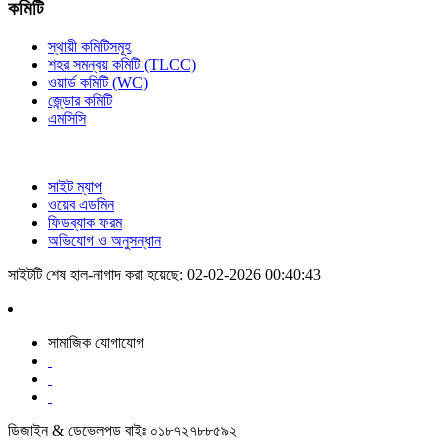
কমিটি
স্থায়ী কমিটিসমূহ
শহর সমন্বয় কমিটি (TLCC)
ওয়ার্ড কমিটি (WC)
জে্ন্ডার কমিটি
এমসিসি
সাইট ম্যাপ
ওয়েব এডমিন
ফিডব্যাক ফরম
অভিযোগ ও অনুসন্ধান
সাইটটি শেষ হাল-নাগাদ করা হয়েছে: 02-02-2026 00:40:43
সামাজিক যোগাযোগ
ডিজাইন & ডেভেলপড বাইঃ ০১৮৭২৭৮৮৫৯২