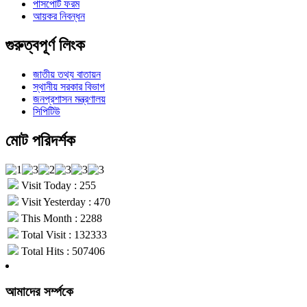
পাসপোর্ট ফরম
আয়কর নিবন্ধন
গুরুত্বপূর্ণ লিংক
জাতীয় তথ্য বাতায়ন
স্থানীয় সরকার বিভাগ
জনপ্রশাসন মন্ত্রণালয়
সিপিটিউ
মোট পরিদর্শক
Visit Today : 255
Visit Yesterday : 470
This Month : 2288
Total Visit : 132333
Total Hits : 507406
আমাদের সর্ম্পকে