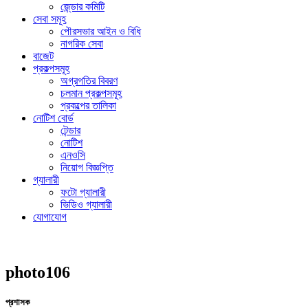
জে্ন্ডার কমিটি
সেবা সমূহ
পৌরসভার আইন ও বিধি
নাগরিক সেবা
বাজেট
প্রকল্পসমূহ
অগ্রগতির বিবরণ
চলমান প্রকল্পসমূহ
প্রকল্পের তালিকা
নোটিশ বোর্ড
টেন্ডার
নোটিশ
এনওসি
নিয়োগ বিজ্ঞপ্তি
গ্যালারী
ফটো গ্যালারী
ভিডিও গ্যালারী
যোগাযোগ
photo106
প্রশাসক