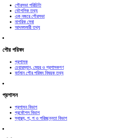
পৌরসভা পরিচিতি
ভৌগলিক তথ্য
এক নজরে পৌরসভা
নাগরিক সেবা
আদমশুমারী তথ্য
পৌর পরিষদ
প্রশাসক
চেয়ারম্যান, মেয়র ও প্রশাসকগণ
বর্তমান পৌর পরিষদ বিষয়ক তথ্য
প্রশাসন
প্রশাসন বিভাগ
প্রকৌশল বিভাগ
স্বাস্থ্য, প, প ও পরিচ্ছন্নতা ‍বিভাগ