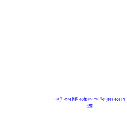
নবসৃষ্ট বগুড়া সিটি কর্পোরেশন শুভ উদ্বোধন করেন মাননীয় 
খবর