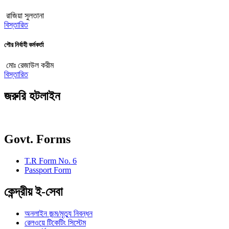
রাজিয়া সুলতানা
বিস্তারিত
পৌর নির্বাহী কর্মকর্তা
মোঃ রেজাউল করীম
বিস্তারিত
জরুরি হটলাইন
Govt. Forms
T.R Form No. 6
Passport Form
কেন্দ্রীয় ই-সেবা
অনলাইন জন্ম/মৃত্যু নিবন্ধন
রেলওয়ে টিকেটিং সিস্টেম