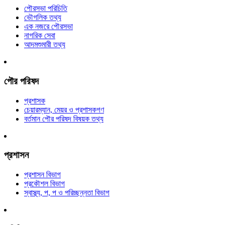
পৌরসভা পরিচিতি
ভৌগলিক তথ্য
এক নজরে পৌরসভা
নাগরিক সেবা
আদমশুমারী তথ্য
পৌর পরিষদ
প্রশাসক
চেয়ারম্যান, মেয়র ও প্রশাসকগণ
বর্তমান পৌর পরিষদ বিষয়ক তথ্য
প্রশাসন
প্রশাসন বিভাগ
প্রকৌশল বিভাগ
স্বাস্থ্য, প, প ও পরিচ্ছন্নতা ‍বিভাগ