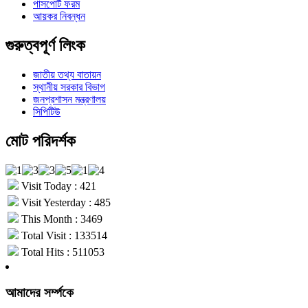
পাসপোর্ট ফরম
আয়কর নিবন্ধন
গুরুত্বপূর্ণ লিংক
জাতীয় তথ্য বাতায়ন
স্থানীয় সরকার বিভাগ
জনপ্রশাসন মন্ত্রণালয়
সিপিটিউ
মোট পরিদর্শক
Visit Today : 421
Visit Yesterday : 485
This Month : 3469
Total Visit : 133514
Total Hits : 511053
আমাদের সর্ম্পকে