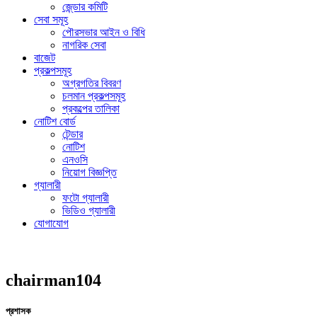
জে্ন্ডার কমিটি
সেবা সমূহ
পৌরসভার আইন ও বিধি
নাগরিক সেবা
বাজেট
প্রকল্পসমূহ
অগ্রগতির বিবরণ
চলমান প্রকল্পসমূহ
প্রকল্পের তালিকা
নোটিশ বোর্ড
টেন্ডার
নোটিশ
এনওসি
নিয়োগ বিজ্ঞপ্তি
গ্যালারী
ফটো গ্যালারী
ভিডিও গ্যালারী
যোগাযোগ
chairman104
প্রশাসক