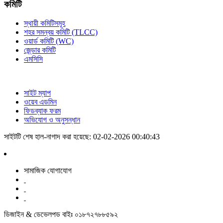
কমিটি
স্থায়ী কমিটিসমূহ
শহর সমন্বয় কমিটি (TLCC)
ওয়ার্ড কমিটি (WC)
জে্ন্ডার কমিটি
এমসিসি
সাইট ম্যাপ
ওয়েব এডমিন
ফিডব্যাক ফরম
অভিযোগ ও অনুসন্ধান
সাইটটি শেষ হাল-নাগাদ করা হয়েছে: 02-02-2026 00:40:43
সামাজিক যোগাযোগ
ডিজাইন & ডেভেলপড বাইঃ ০১৮৭২৭৮৮৫৯২