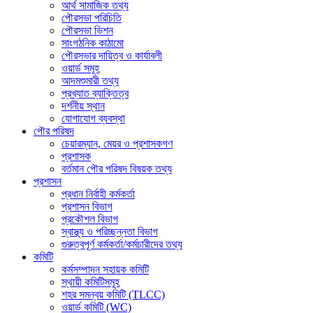
আর্থ সামাজিক তথ্য
পৌরসভা পরিচিতি
পৌরসভা ভিশন
সাংগঠনিক কাঠামো
পৌরসভার দায়িত্ব ও কার্যাবলী
ওয়ার্ড সমূহ
আদমশুমারী তথ্য
প্রখ্যাত ব্যাক্তিত্ব
দর্শনীয় স্থান
যোগাযোগ ব্যবস্থা
পৌর পরিষদ
চেয়ারম্যান, মেয়র ও প্রশাসকগণ
প্রশাসক
বর্তমান পৌর পরিষদ বিষয়ক তথ্য
প্রশাসন
প্রধান নির্বাহী কর্মকর্তা
প্রশাসন বিভাগ
প্রকৌশল বিভাগ
স্বাস্থ্য ও পরিচ্ছন্নতা ‍বিভাগ
গুরুত্বপূর্ণ কর্মকর্তা/কর্মচারীদের তথ্য
কমিটি
কর্মসম্পাদন সহায়ক কমিটি
স্থায়ী কমিটিসমূহ
শহর সমন্বয় কমিটি (TLCC)
ওয়ার্ড কমিটি (WC)