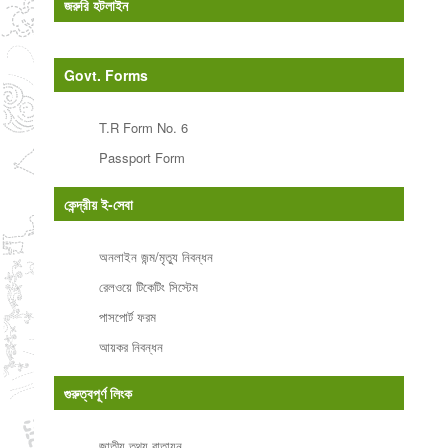
জরুরি হটলাইন
Govt. Forms
T.R Form No. 6
Passport Form
কেন্দ্রীয় ই-সেবা
অনলাইন জন্ম/মৃত্যু নিবন্ধন
রেলওয়ে টিকেটিং সিস্টেম
পাসপোর্ট ফরম
আয়কর নিবন্ধন
গুরুত্বপূর্ণ লিংক
জাতীয় তথ্য বাতায়ন