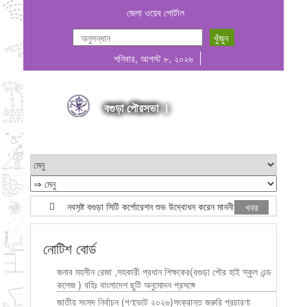
জেলা ওয়েব পোর্টাল
শনিবার, আগস্ট ৮, ২০২৬
বগুড়া পৌরসভা ।
নবসৃষ্ট বগুড়া সিটি কর্পোরেশন শুভ উদ্বোধন করেন মাননীয় প্রধানমন্ত্রী জনাব তারে
খবর
নোটিশ বোর্ড
জনাব মহসীন রেজা ,সহকারী প্রধান শিক্ষকের(বগুড়া পৌর হাই স্কুল এন্ড
কলেজ ) বহিঃ বাংলাদেশ ছুটি অনুমোদন প্রসঙ্গে
জাতীয় সংসদ নির্বাচন (গণভোট ২০২৬)সংক্রান্ত জরুরি প্রচারণা