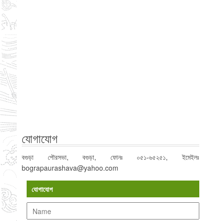
যোগাযোগ
বগুড়া পৌরসভা, বগুড়া, ফোনঃ ০৫১-৬৫২৫১, ইমেইলঃ
bograpaurashava@yahoo.com
যোগাযোগ