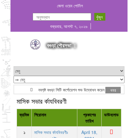
জেলা ওয়েব পোর্টাল
শুক্রবার, আগস্ট ৭, ২০২৬
বগুড়া পৌরসভা ।
নবসৃষ্ট বগুড়া সিটি কর্পোরেশন শুভ উদ্বোধন করেন মাননীয় প্রধানমন্ত্রী জনা
খবর
মাসিক সভার র্কাযবিবরণী
ক্রমিক
শিরোনাম
প্রকাশের
ডাউনলোড
তারিখ
১
মাসিক সভার র্কাযবিবরণীঃ
April 18,