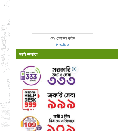
মোঃ রেজাউল করীম
বিস্তারিত
জরুরি হটলাইন