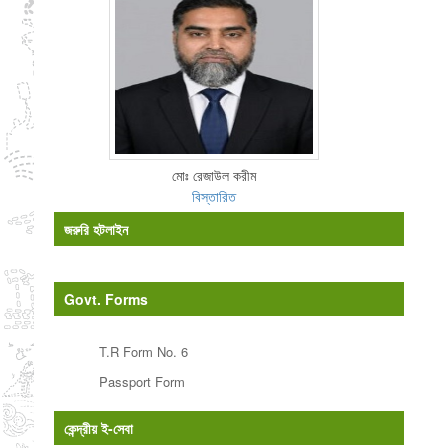
মোঃ রেজাউল করীম
বিস্তারিত
জরুরি হটলাইন
Govt. Forms
T.R Form No. 6
Passport Form
কেন্দ্রীয় ই-সেবা