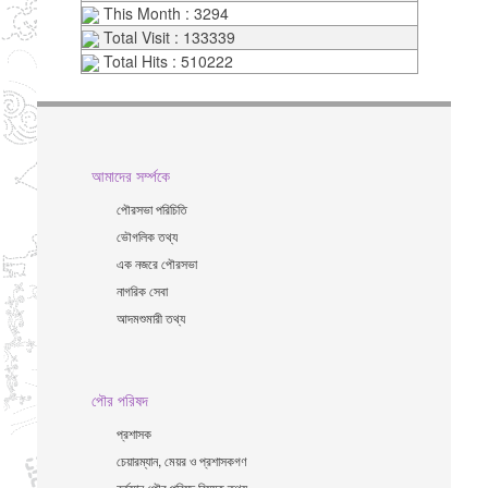
This Month : 3294
Total Visit : 133339
Total Hits : 510222
আমাদের সর্ম্পকে
পৌরসভা পরিচিতি
ভৌগলিক তথ্য
এক নজরে পৌরসভা
নাগরিক সেবা
আদমশুমারী তথ্য
পৌর পরিষদ
প্রশাসক
চেয়ারম্যান, মেয়র ও প্রশাসকগণ
বর্তমান পৌর পরিষদ বিষয়ক তথ্য