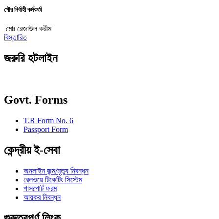
পৌর নির্বাহী কর্মকর্তা
মোঃ রেজাউল করীম
বিস্তারিত
জরুরি হটলাইন
Govt. Forms
T.R Form No. 6
Passport Form
কেন্দ্রীয় ই-সেবা
অনলাইন জন্ম/মৃত্যু নিবন্ধন
রেলওয়ে টিকেটিং সিস্টেম
পাসপোর্ট ফরম
আয়কর নিবন্ধন
গুরুত্বপূর্ণ লিংক