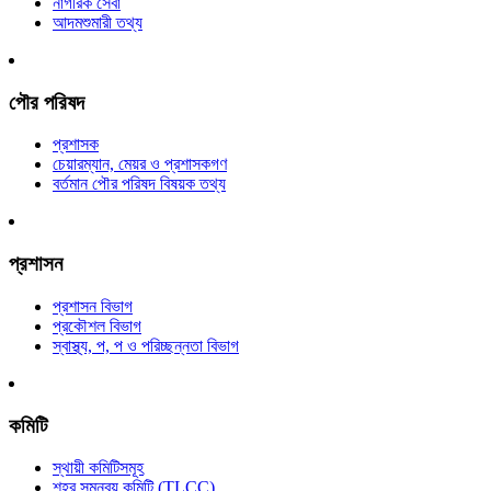
নাগরিক সেবা
আদমশুমারী তথ্য
পৌর পরিষদ
প্রশাসক
চেয়ারম্যান, মেয়র ও প্রশাসকগণ
বর্তমান পৌর পরিষদ বিষয়ক তথ্য
প্রশাসন
প্রশাসন বিভাগ
প্রকৌশল বিভাগ
স্বাস্থ্য, প, প ও পরিচ্ছন্নতা ‍বিভাগ
কমিটি
স্থায়ী কমিটিসমূহ
শহর সমন্বয় কমিটি (TLCC)