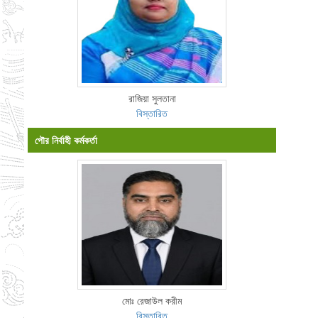
রাজিয়া সুলতানা
বিস্তারিত
পৌর নির্বাহী কর্মকর্তা
মোঃ রেজাউল করীম
বিস্তারিত