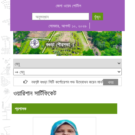
জেলা ওয়েব পোর্টাল
সোমবার, আগস্ট ১০, ২০২৬
বগুড়া পৌরসভা ।
নবসৃষ্ট বগুড়া সিটি কর্পোরেশন শুভ উদ্বোধন করেন মাননীয় প্রধানমন্ত্রী জনাব তারেক র
খবর
ওয়ারিশান সার্টিফিকেট
প্রশাসক