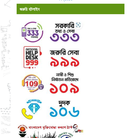
জরুরি হটলাইন