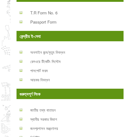
T.R Form No. 6
Passport Form
কেন্দ্রীয় ই-সেবা
অনলাইন জন্ম/মৃত্যু নিবন্ধন
রেলওয়ে টিকেটিং সিস্টেম
পাসপোর্ট ফরম
আয়কর নিবন্ধন
গুরুত্বপূর্ণ লিংক
জাতীয় তথ্য বাতায়ন
স্থানীয় সরকার বিভাগ
জনপ্রশাসন মন্ত্রণালয়