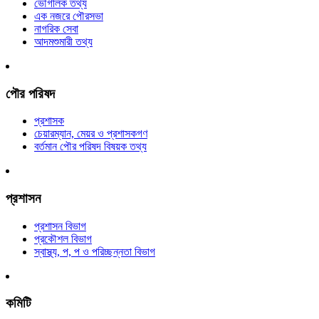
ভৌগলিক তথ্য
এক নজরে পৌরসভা
নাগরিক সেবা
আদমশুমারী তথ্য
পৌর পরিষদ
প্রশাসক
চেয়ারম্যান, মেয়র ও প্রশাসকগণ
বর্তমান পৌর পরিষদ বিষয়ক তথ্য
প্রশাসন
প্রশাসন বিভাগ
প্রকৌশল বিভাগ
স্বাস্থ্য, প, প ও পরিচ্ছন্নতা ‍বিভাগ
কমিটি