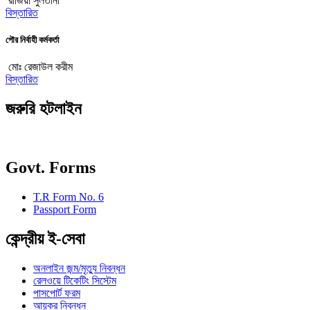
রাজিয়া সুলতানা
বিস্তারিত
পৌর নির্বাহী কর্মকর্তা
মোঃ রেজাউল করীম
বিস্তারিত
জরুরি হটলাইন
Govt. Forms
T.R Form No. 6
Passport Form
কেন্দ্রীয় ই-সেবা
অনলাইন জন্ম/মৃত্যু নিবন্ধন
রেলওয়ে টিকেটিং সিস্টেম
পাসপোর্ট ফরম
আয়কর নিবন্ধন