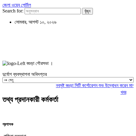
জেলা ওয়েব পোর্টাল
Search for:
সোমবার, আগস্ট ১০, ২০২৬
বগুড়া পৌরসভা ।
দুর্যোগ ব্যবস্থাপনা অধিদপ্তর
নবসৃষ্ট বগুড়া সিটি কর্পোরেশন শুভ উদ্বোধন করেন মাননীয
খবর
তথ্য প্রদানকারী কর্মকর্তা
প্রশাসক