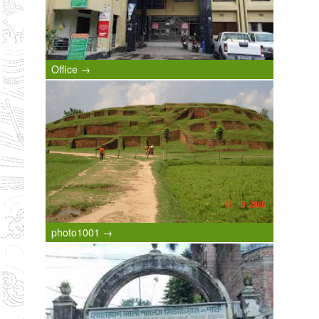
Office →
photo1001 →