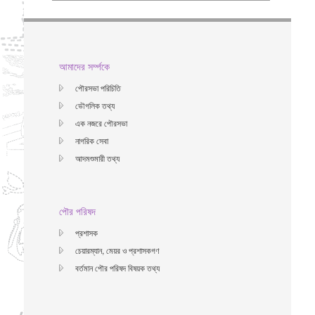
আমাদের সর্ম্পকে
পৌরসভা পরিচিতি
ভৌগলিক তথ্য
এক নজরে পৌরসভা
নাগরিক সেবা
আদমশুমারী তথ্য
পৌর পরিষদ
প্রশাসক
চেয়ারম্যান, মেয়র ও প্রশাসকগণ
বর্তমান পৌর পরিষদ বিষয়ক তথ্য