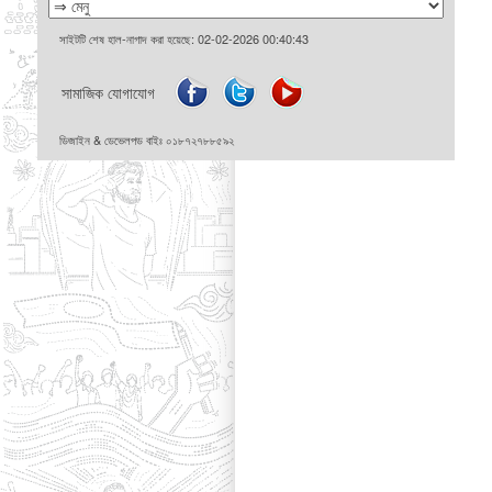
সাইটটি শেষ হাল-নাগাদ করা হয়েছে: 02-02-2026 00:40:43
সামাজিক যোগাযোগ
ডিজাইন & ডেভেলপড বাইঃ ০১৮৭২৭৮৮৫৯২