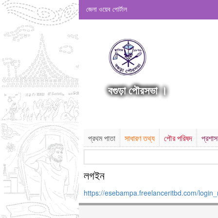
জেলা ওয়েব পোর্টাল
বগুড়া পৌরসভা ।
প্রথম পাতা
সাধারণ তথ্য
পৌর পরিষদ
প্রশা
লগইন
https://esebampa.freelanceritbd.com/login