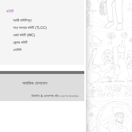
কমিটি
স্থায়ী কমিটিসমূহ
শহর সমন্বয় কমিটি (TLCC)
ওয়ার্ড কমিটি (WC)
জে্ন্ডার কমিটি
এমসিসি
সামাজিক যোগাযোগ
ডিজাইন & ডেভেলপড বাইঃ ০১৮৭২৭৮৮৫৯২