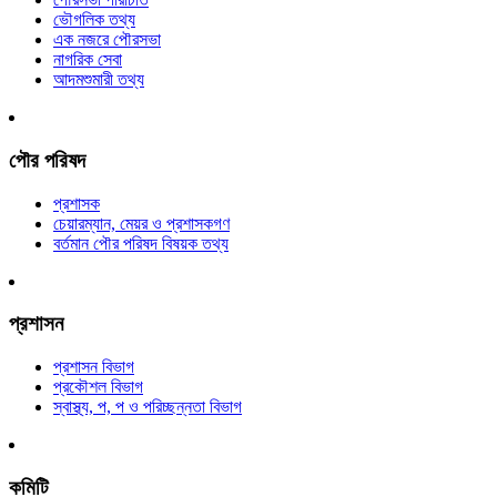
ভৌগলিক তথ্য
এক নজরে পৌরসভা
নাগরিক সেবা
আদমশুমারী তথ্য
পৌর পরিষদ
প্রশাসক
চেয়ারম্যান, মেয়র ও প্রশাসকগণ
বর্তমান পৌর পরিষদ বিষয়ক তথ্য
প্রশাসন
প্রশাসন বিভাগ
প্রকৌশল বিভাগ
স্বাস্থ্য, প, প ও পরিচ্ছন্নতা ‍বিভাগ
কমিটি