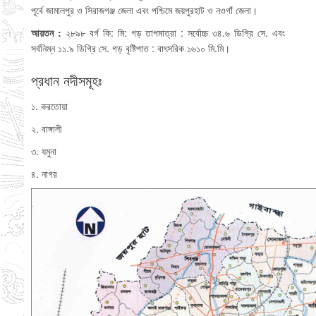
পূর্বে জামালপুর ও সিরাজগঞ্জ জেলা এবং পশ্চিমে জয়পুরহাট ও নওগাঁ জেলা।
আয়তন :
২৮৯৮ বর্গ কি: মি: গড় তাপমাত্রা : সর্বোচ্চ ৩৪.৬ ডিগ্রি সে. এবং
সর্বনিম্ন ১১.৯ ডিগ্রি সে. গড় বৃষ্টিপাত : বাৎসরিক ১৬১০ মি.মি।
প্রধান নদীসমূহঃ
১. করতোয়া
২. বাঙ্গালী
৩. যমুনা
৪. নাগর