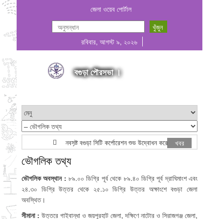
জেলা ওয়েব পোর্টাল
রবিবার, আগস্ট ৯, ২০২৬
বগুড়া পৌরসভা ।
নবসৃষ্ট বগুড়া সিটি কর্পোরেশন শুভ উদ্বোধন করেন মাননীয় প্রধানমন্ত্রী জন
খবর
ভৌগলিক তথ্য
ভৌগলিক অবস্থান :
৮৯.০০ ডিগ্রি পূর্ব থেকে ৮৯.৪০ ডিগ্রি পূর্ব দ্রাঘিমাংশ এবং
২৪.৩০ ডিগ্রি উত্তর থেকে ২৫.১০ ডিগ্রি উত্তর অক্ষাংশে বগুড়া জেলা
অবস্থিত।
সীমানা :
উত্তরে গাইবান্ধা ও জয়পুরহাট জেলা, দক্ষিণে নাটোর ও সিরাজগঞ্জ জেলা,