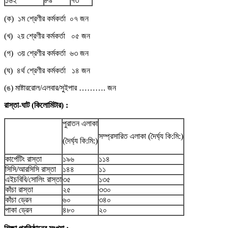
১৬২
৮৯
৭৩
(ক) ১ম শ্রেণীর কর্মকর্তা ০৭ জন
(খ) ২য় শ্রেণীর কর্মকর্তা ০৫ জন
(গ) ৩য় শ্রেণীর কর্মকর্তা ৬৩ জন
(ঘ) ৪র্থ শ্রেণীর কর্মকর্তা ১৪ জন
(ঙ) মাষ্টাররোল/এলবার/সুইপার ………. জন
রাস্তা-ঘাট (কিলোমিটার) :
পুরাতন এলাকা
সম্প্রসারিত এলাকা (দৈর্ঘ্য কি:মি:)
(দৈর্ঘ্য কি:মি:)
কার্পেটিং রাস্তা
১৯৬
১১৪
সিসি/আরসিসি রাস্তা
১৪৪
১১
এইচবিবি/সোলিং রাস্তা
৩৫
১৩৫
কাঁচা রাস্তা
২৫
৩৩০
কাঁচা ড্রেন
৬০
৩৪০
পাকা ড্রেন
৪৮০
২০