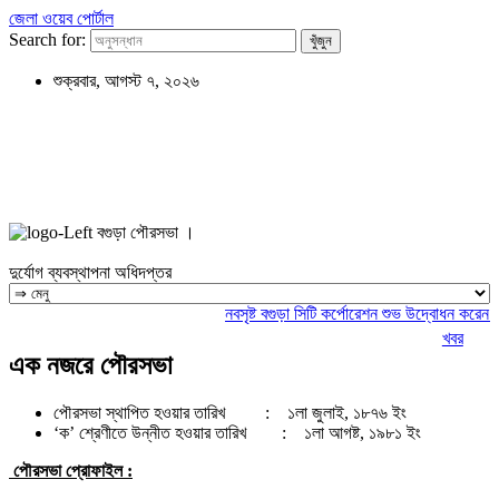
জেলা ওয়েব পোর্টাল
Search for:
শুক্রবার, আগস্ট ৭, ২০২৬
বগুড়া পৌরসভা ।
দুর্যোগ ব্যবস্থাপনা অধিদপ্তর
নবসৃষ্ট বগুড়া সিটি কর্পোরেশন শুভ উদ্বোধন করেন মা
খবর
এক নজরে পৌরসভা
পৌরসভা স্থাপিত হওয়ার তারিখ : ১লা জুলাই, ১৮৭৬ ইং
‘ক’ শ্রেণীতে উন্নীত হওয়ার তারিখ : ১লা আগষ্ট, ১৯৮১ ইং
পৌরসভা প্রোফাইল :