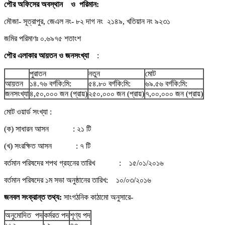
পৌর অফিসের অবস্থান ও পরিমান:
মৌজা- সূত্রাপুর, জেএল নং- ৮২ দাগ নং ২১৪৯, খতিয়ান নং ৯২৩১
জমির পরিমাণঃ ০.৬৯৭৫ শতাংশ
পৌর এলাকার আয়তন ও জনসংখ্যা
:
পুরাতন
নতুন
মোট
আয়তন
১৪.৭৬ বর্গকি:মি:
৫৪.৮০ বর্গকি:মি:
৬৯.৫৬ বর্গকি:মি:
জনসংখ্যা
৪,৫০,০০০ জন (প্রায়)
২৫০,০০০ জন (প্রায়)
৭,০০,০০০ জন (প্রায়)
মোট ওয়ার্ড সংখ্যা :
(ক) সাধারন আসন : ২১ টি
(খ) সংরক্ষিত আসন : ৭ টি
বর্তমান পরিষদের শপথ গ্রহনের তারিখ : ১৫/০১/২০১৬
বর্তমান পরিষদের ১ম সভা অনুষ্ঠানের তারিখ: ১০/০৩/২০১৬
জনবল সংক্রান্ত তথ্য:
সাংগঠনিক কাঠামো অনুসারে-
অনুমোদিত পদ
কর্মরত পদ
শূণ্য পদ