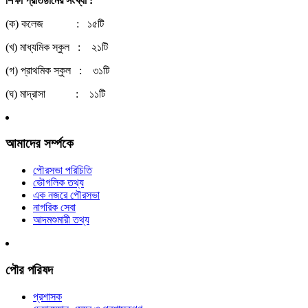
শিক্ষা প্রতিষ্ঠানের সংখ্যা :
(ক) কলেজ : ১৫টি
(খ) মাধ্যমিক স্কুল : ২১টি
(গ) প্রাথমিক স্কুল : ৩১টি
(ঘ) মাদ্রাসা : ১১টি
আমাদের সর্ম্পকে
পৌরসভা পরিচিতি
ভৌগলিক তথ্য
এক নজরে পৌরসভা
নাগরিক সেবা
আদমশুমারী তথ্য
পৌর পরিষদ
প্রশাসক