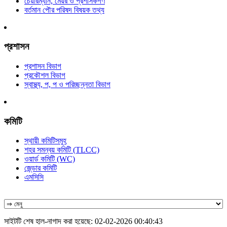
চেয়ারম্যান, মেয়র ও প্রশাসকগণ
বর্তমান পৌর পরিষদ বিষয়ক তথ্য
প্রশাসন
প্রশাসন বিভাগ
প্রকৌশল বিভাগ
স্বাস্থ্য, প, প ও পরিচ্ছন্নতা ‍বিভাগ
কমিটি
স্থায়ী কমিটিসমূহ
শহর সমন্বয় কমিটি (TLCC)
ওয়ার্ড কমিটি (WC)
জে্ন্ডার কমিটি
এমসিসি
সাইটটি শেষ হাল-নাগাদ করা হয়েছে: 02-02-2026 00:40:43