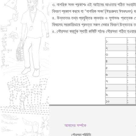
৩. নাগরিক সনদ প্রকাশঃ এই আইনের আওতায় গঠিত নওহাটা পৌরসভ
বিবরণ প্রকাশ করবে যা ”নাগরিক সনদ”(ঈরঃরুবহ ঈযধৎঃবৎ) 
৪. উন্নততর তথ্য প্রযুক্তির ব্যবহার ও সুশাসনঃ প্রত্যেক 
বিষয়সহ সরকারিভাবে প্রদত্ত সকল সেবার বিবরণ উন্নততর তথ্য
৫. পৌরসভা কর্র্তৃক স্থায়ী কমিটি গঠনঃ পৌরসভা গঠিত হওয়ার
১
:
২
:
৩
:
৪
:
৫
:
৬
:
৭
:
৮
:
৯
:
১০
:
আমাদের সর্ম্পকে
পৌরসভা পরিচিতি