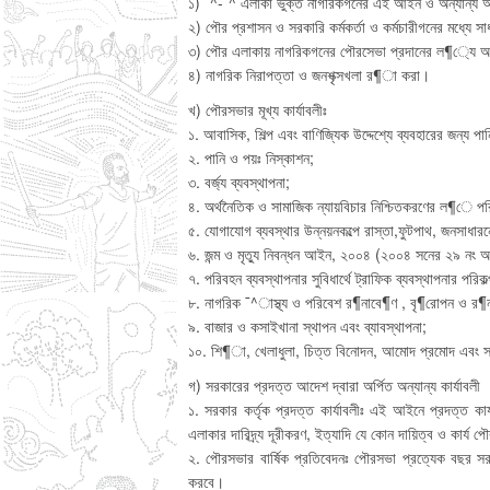
১) ¯^-¯^ এলাকা র্ভুক্ত নাগরিকগনের এই আইন ও অন্যান্য আইন
২) পৌর প্রশাসন ও সরকারি কর্মকর্তা ও কর্মচারীগনের মধ্যে 
৩) পৌর এলাকায় নাগরিকগনের পৌরসেভা প্রদানের ল¶্যে অবক
৪) নাগরিক নিরাপত্তা ও জনশৃক্সখলা র¶া করা।
খ) পৌরসভার মূখ্য কার্যাবলীঃ
১. আবাসিক, শিল্প এবং বাণিজ্যিক উদ্দেশ্যে ব্যবহারের জন্য পা
২. পানি ও পয়ঃ নিস্কাশন;
৩. বর্জ্য ব্যবস্থাপনা;
৪. অর্থনৈতিক ও সামাজিক ন্যায়বিচার নিশ্চিতকরণের ল¶ে পরি
৫. যোগাযোগ ব্যবস্থার উন্নয়নকল্পে রাস্তা,ফুটপাথ, জনসাধারনের 
৬. জন্ম ও মৃত্যু নিবন্ধন আইন, ২০০৪ (২০০৪ সনের ২৯ নং আই
৭. পরিবহন ব্যবস্থাপনার সুবিধার্থে ট্রাফিক ব্যবস্থাপনার পরিকল
৮. নাগরিক ¯^াস্থ্য ও পরিবেশ র¶নাবে¶ণ , বৃ¶রোপন ও র¶
৯. বাজার ও কসাইখানা স্থাপন এবং ব্যাবস্থাপনা;
১০. শি¶া, খেলাধুলা, চিত্ত বিনোদন, আমোদ প্রমোদ এবং সাংস্ক
গ) সরকারের প্রদত্ত আদেশ দ্বারা অর্পিত অন্যান্য কার্যাবলী
১. সরকার কর্তৃক প্রদত্ত কার্যাবলীঃ এই আইনে প্রদত্ত ক
এলাকার দারিদ্র্য দূরীকরণ, ইত্যাদি যে কোন দায়িত্ব ও কার্য
২. পৌরসভার বার্ষিক প্রতিবেদনঃ পৌরসভা প্রত্যেক বছর সরক
করবে।