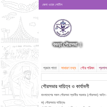
জেলা ওয়েব পোর্টাল
বগুড়া পৌরসভা ।
প্রথম পাতা
সাধারণ তথ্য
পৌর পরিষদ
প্রশা
পৌরসভার দায়িত্ব ও কার্যাবলী
বাংলাদেশের সকল পৌরসভা স্থানীয় সরকার (পৌরসভা) আইন ২০০
ক) পৌরসভার দায়িত্বঃ