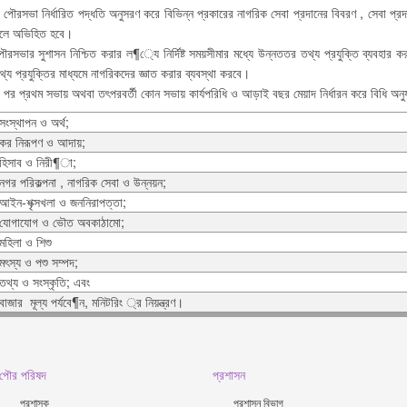
া নির্ধারিত পদ্ধতি অনুসরণ করে বিভিন্ন প্রকারের নাগরিক সেবা প্রদানের বিবরণ , সেবা প্রদানে
বলে অভিহিত হবে।
পৌরসভার সুশাসন নিশ্চিত করার ল¶্যে নির্দিষ্ট সময়সীমার মধ্যে উন্নততর তথ্য প্রযুক্তি ব্যবহ
 প্রযুক্তির মাধ্যমে নাগরিকদের জ্ঞাত করার ব্যবস্থা করবে।
 পর প্রথম সভায় অথবা তৎপরবর্তী কোন সভায় কার্যপরিধি ও আড়াই বছর মেয়াদ নির্ধারন করে বিধি অনুয
সংস্থাপন ও অর্থ;
কর নিরূপণ ও আদায়;
হিসাব ও নিরী¶া;
নগর পরিকল্পনা , নাগরিক সেবা ও উন্নয়ন;
আইন-শৃক্সখলা ও জননিরাপত্তা;
যোগাযোগ ও ভৌত অবকাঠামো;
মহিলা ও শিশু
মৎস্য ও পশু সম্পদ;
তথ্য ও সংস্কৃতি; এবং
বাজার মূল্য পর্যবে¶ন, মনিটরিং ্র নিয়ন্ত্রণ।
পৌর পরিষদ
প্রশাসন
প্রশাসক
প্রশাসন বিভাগ