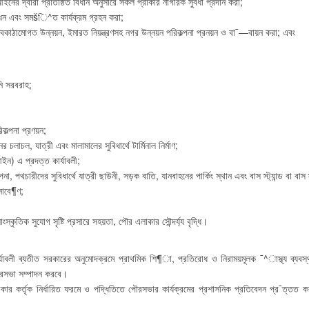
ের দ্বারা প্রতিষ্ঠিত বিধান অনুসারে সকল প্রাকার নাগরিক সুবধা প্রদান করা;
সাধন এবং সমšি^ত কার্যক্রম গ্রহন করা;
াঠামোগত উন্নয়ন, ইমারত নিয়ন্ত্রণসহ নগর উন্নয়ন পরিকল্পনা প্রনয়ন ও বা¯—বায়ন করা; এবং
নি সরবরাহ;
কল্পনা প্রণয়ন;
চলাচল, যাত্রী এবং মালামালের সুবিধার্থে টার্মিনাল নির্মাণ;
ন) এ প্রদত্ত কার্যাবলী;
্পনা, পথচারীদের সুবিধার্থে যাত্রী ছাউনী, সড়ক বাতি, যানবাহনের পার্কিং স্থান এবং বাস স্ট্যান্ড বা বাস
নাবে¶ণ;
ৃতিক সুযোগ সৃষ্টি প্রসারে সহয়তা, পৌর এলাকার সৌন্দর্য্য বৃদ্ধি।
ার্যাবলী ব্যতীত সরকারের অনুমোদক্রমে প্রাথমিক শি¶া, প্রতিরোধ ও নিরাময়মূলক ¯^াস্থ্য ব্যবস
 পৌরসভা সম্পাদন করবে।
ার কর্তৃক নির্ধারিত ফরমে ও পদ্ধিতিতে পৌরসভার কার্যক্রমের প্রশাসনিক প্রতিবেদন প্র¯ত্তত কর