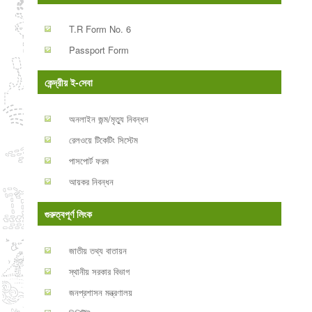
T.R Form No. 6
Passport Form
কেন্দ্রীয় ই-সেবা
অনলাইন জন্ম/মৃত্যু নিবন্ধন
রেলওয়ে টিকেটিং সিস্টেম
পাসপোর্ট ফরম
আয়কর নিবন্ধন
গুরুত্বপূর্ণ লিংক
জাতীয় তথ্য বাতায়ন
স্থানীয় সরকার বিভাগ
জনপ্রশাসন মন্ত্রণালয়