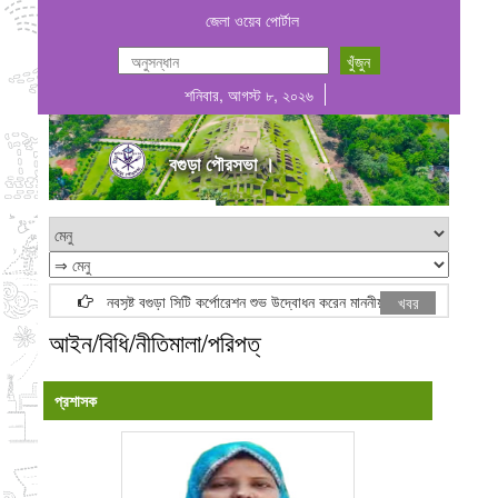
জেলা ওয়েব পোর্টাল
শনিবার, আগস্ট ৮, ২০২৬
বগুড়া পৌরসভা ।
নবসৃষ্ট বগুড়া সিটি কর্পোরেশন শুভ উদ্বোধন করেন মাননীয় প্রধানমন্ত্রী জনাব তারেক রহম
খবর
আইন/বিধি/নীতিমালা/পরিপত্
প্রশাসক