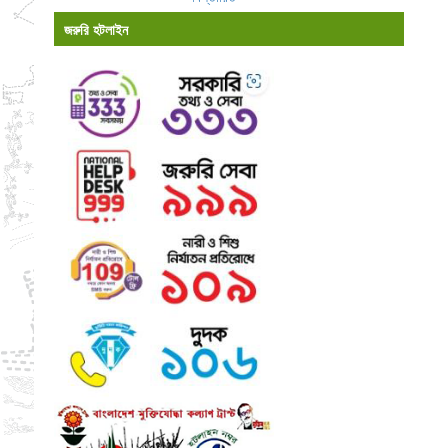
জরুরি হটলাইন