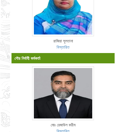
রাজিয়া সুলতানা
বিস্তারিত
পৌর নির্বাহী কর্মকর্তা
মোঃ রেজাউল করীম
বিস্তারিত